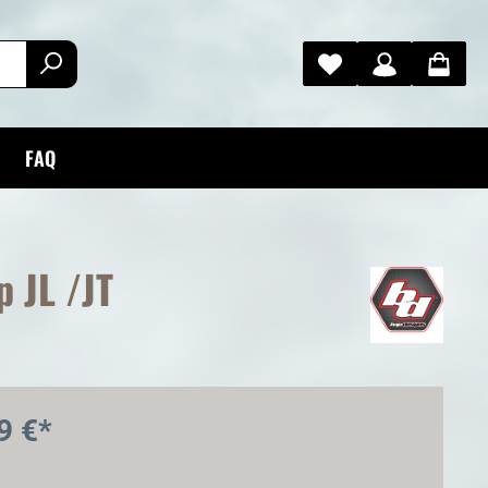
FAQ
 JL /JT
9 €*