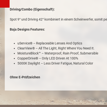
Driving/Combo (Eigenschaft):
Spot 9° und Driving 42° kombiniert in einem Scheinwerfer, somit pe
Baja Designs Features:
uService® – Replaceable Lenses And Optics
ClearView® – All The Light, Right Where You Need It.
MoistureBlock™ – Waterproof, Rain Proof, Submersible
CopperDrive® – Only LED Driven At 100%
5000K Daylight – Less Driver Fatigue, Natural Color
Ohne E-Prüfzeichen