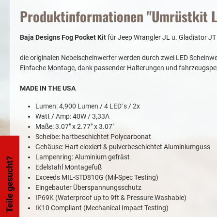
Produktinformationen "Umrüstkit L
Baja Designs Fog Pocket Kit
für Jeep Wrangler JL u. Gladiator J
die originalen Nebelscheinwerfer werden durch zwei LED Scheinwer
Einfache Montage, dank passender Halterungen und fahrzeugspe
MADE IN THE USA
Lumen: 4,900 Lumen / 4 LED´s / 2x
Watt / Amp: 40W / 3,33A
Maße: 3.07" x 2.77" x 3.07"
Scheibe: hartbeschichtet Polycarbonat
Gehäuse: Hart eloxiert & pulverbeschichtet Aluminiumguss
Lampenring: Aluminium gefräst
Teile gesucht?
Edelstahl Montagefuß
Exceeds MIL-STD810G (Mil-Spec Testing)
Eingebauter Überspannungsschutz
IP69K (Waterproof up to 9ft & Pressure Washable)
IK10 Compliant (Mechanical Impact Testing)