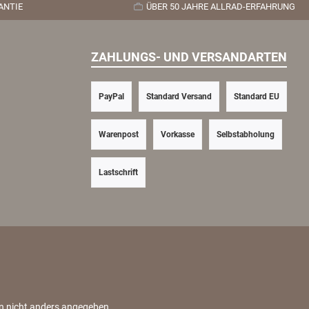
ANTIE
ÜBER 50 JAHRE ALLRAD-ERFAHRUNG
ZAHLUNGS- UND VERSANDARTEN
PayPal
Standard Versand
Standard EU
Warenpost
Vorkasse
Selbstabholung
Lastschrift
nn nicht anders angegeben.