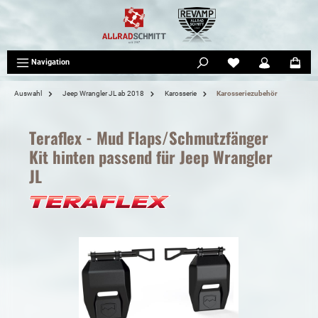
tinhalt springen
Navigation
Auswahl
Jeep Wrangler JL ab 2018
Karosserie
Karosseriezubehör
Teraflex - Mud Flaps/Schmutzfänger
Kit hinten passend für Jeep Wrangler
JL