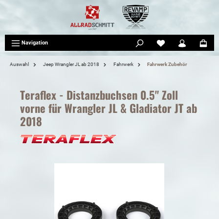
tinhalt springen
Navigation
Auswahl
Jeep Wrangler JL ab 2018
Fahrwerk
Fahrwerk Zubehör
Teraflex - Distanzbuchsen 0.5" Zoll
vorne für Wrangler JL & Gladiator JT ab
2018