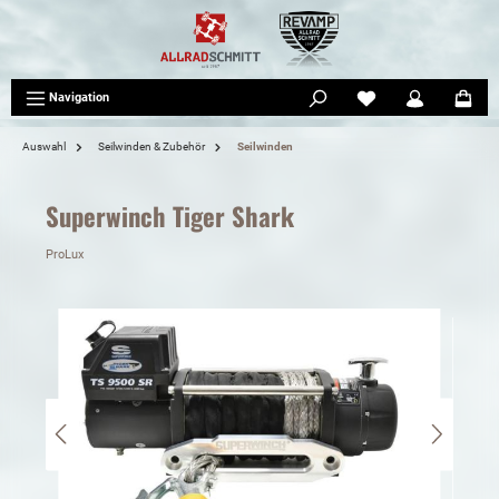
tinhalt springen
Navigation
Auswahl
Seilwinden & Zubehör
Seilwinden
Superwinch Tiger Shark
ProLux