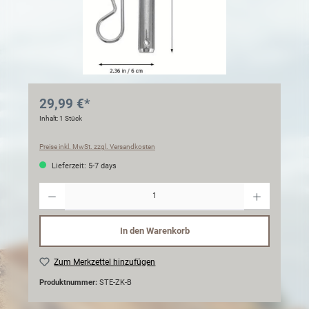
29,99 €*
Inhalt:
1 Stück
Preise inkl. MwSt. zzgl. Versandkosten
Lieferzeit: 5-7 days
Anzahl
In den Warenkorb
Zum Merkzettel hinzufügen
Produktnummer:
STE-ZK-B