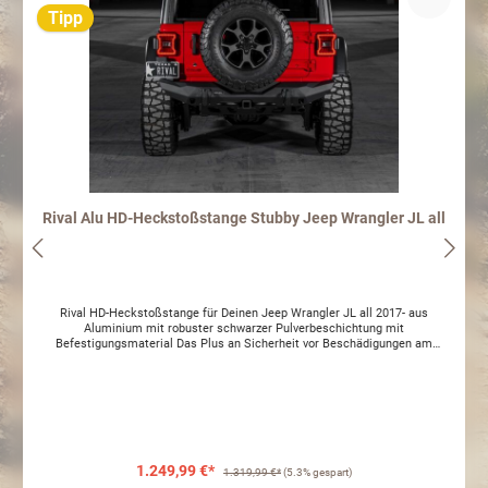
Tipp
Rival Alu HD-Heckstoßstange Stubby Jeep Wrangler JL all
Rival HD-Heckstoßstange für Deinen Jeep Wrangler JL all 2017- aus
Aluminium mit robuster schwarzer Pulverbeschichtung mit
Befestigungsmaterial Das Plus an Sicherheit vor Beschädigungen am
Fahrzeugheck: Schutz des Fahrzeugheck vor mechanischer Einwirkung aller
Art von hinten und unten geschützte Montage für Zusatzscheinwerfer
möglich Aluminium Riffelblech auf der Oberseite ermöglicht einen sicheren
Stand stabile Zurrösen für sicheres Bergen Reduzierung der
Reparaturkosten bei kleinen Unfällen durch eine Versteifung der Karosserie
Kein verbau der PDC Sensoren möglich ACHTUNG: ohne TÜV Teilegutachten
oder ABE: Im Rahmen der STVZO benötigt der Artikel eine technische
Abnahme und muss in die Fahrzeugpapiere/Fahrzeugschein eingetragen
1.249,99 €*
1.319,99 €*
(5.3% gespart)
werden. Bitte prüfen Sie vor Kauf und Montage mit Ihrer Prüfstelle, ob eine