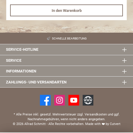
Abnahme mit Eintragung möglich ist. Gerne helfen wir Ihnen bei Fragen
weiter. Um die Beständigkeit des Materials zu erhalten sollte das Produkt
In den Warenkorb
regelmäßig gereinigt und mit einem wasserabweisenden Film (z.B. Wachs)
behandelt werden. Dementsprechend stellen ansonsten entstandene
optische Mängel keinen Reklamationsgrund dar.
SCHNELLE BEARBEITUNG
SERVICE-HOTLINE
SERVICE
INFORMATIONEN
ZAHLUNGS- UND VERSANDARTEN
* Alle Preise inkl. gesetzl. Mehrwertsteuer zzgl. Versandkosten und ggf.
Nachnahmegebühren, wenn nicht anders angegeben.
© 2026 Allrad Schmitt - Alle Rechte vorbehalten.
Made with
❤️
by Cutvert