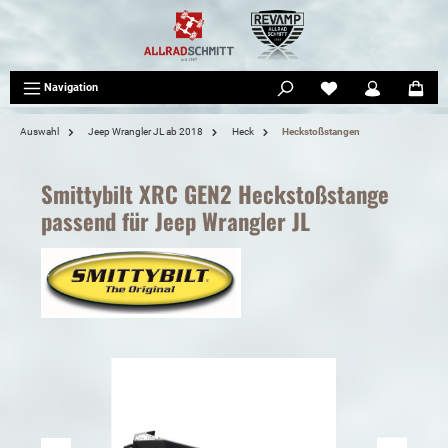
tinhalt springen
Navigation
Auswahl
Jeep Wrangler JL ab 2018
Heck
Heckstoßstangen
Smittybilt XRC GEN2 Heckstoßstange
passend für Jeep Wrangler JL