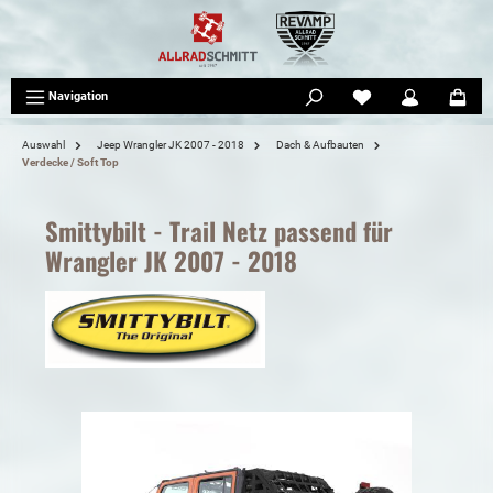
tinhalt springen
Navigation
Auswahl
Jeep Wrangler JK 2007 - 2018
Dach & Aufbauten
Verdecke / Soft Top
Smittybilt - Trail Netz passend für
Wrangler JK 2007 - 2018