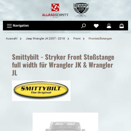
tinhalt springen
Navigation
Auswahl
Jeep Wrangler JK 2007 - 2018
Front
Frontstoßstangen
Smittybilt - Stryker Front Stoßstange
full width für Wrangler JK & Wrangler
JL