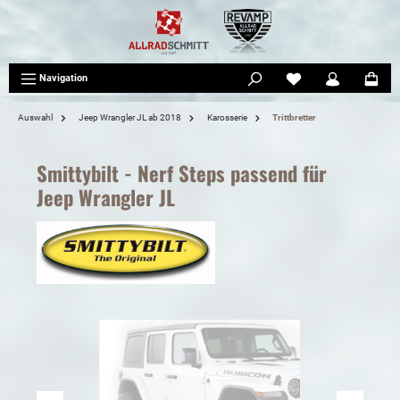
tinhalt springen
Navigation
Auswahl
Jeep Wrangler JL ab 2018
Karosserie
Trittbretter
Smittybilt - Nerf Steps passend für
Jeep Wrangler JL