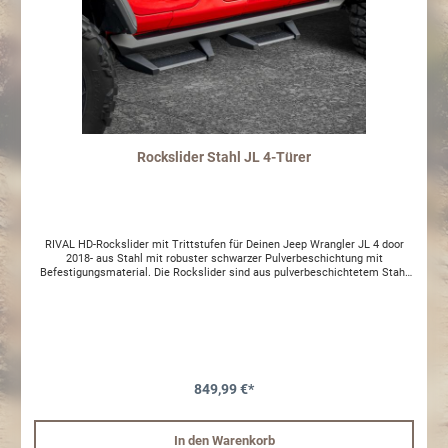
Rockslider Stahl JL 4-Türer
RIVAL HD-Rockslider mit Trittstufen für Deinen Jeep Wrangler JL 4 door
2018- aus Stahl mit robuster schwarzer Pulverbeschichtung mit
Befestigungsmaterial. Die Rockslider sind aus pulverbeschichtetem Stahl
und haben außerordentlich stabile Montagepunkte. Dieses Produkt
vereinfacht nicht nur den Einstieg, sondern zeichnet sich durch die
besonders hohen Schutz aus. Die Angst abseits befestigter Straßen in
Felsen oder Bäume zu rutschen und damit einen teuren Schaden zu
verursachen, gehört mit den Rival HD-Rockslidern der Vergangenheit an.
Durch die Versteifung des Rahmens erhöht sich auch der Insassenschutz
im Falle eines Unfalles.
849,99 €*
In den Warenkorb