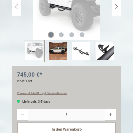
745,00 €*
Inhalt:
1 Set
Preise inkl. MwSt. zzgl. Versandkosten
Lieferzeit: 3-5 days
Anzahl
In den Warenkorb