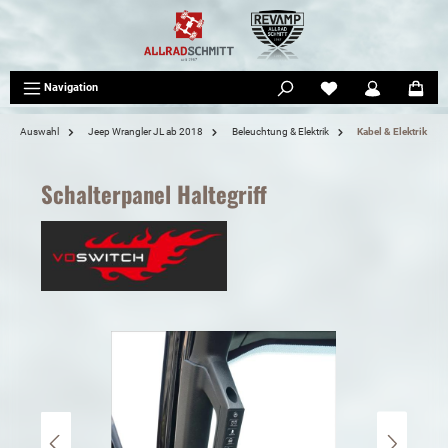
tinhalt springen
Navigation
Auswahl
Jeep Wrangler JL ab 2018
Beleuchtung & Elektrik
Kabel & Elektrik
Schalterpanel Haltegriff