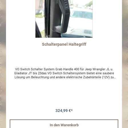
Schalterpanel Haltegriff
VO Switch Schalter System Grab Handle 400 für Jeep Wrangler JL u.
Gladiator JT bis 23das VO Switch Schaltersystem bietet eine saubere
Lösung um Beleuchtung und andere elektrische Zubehörteile (12V) zu
bedienen. Das wasserdichte Powermodul wird im Motorraum verbaut, an
das alle Verbraucher angeschlossen werden. Für das Bedienelement wird
somit nur noch ein Kabel in den Innenraum gelegt.Deine Vorteile:- Kein
Kabelchaos- Alles wird von einem Punkt gesteuert => Einfache
Fehlerdiagnose- Kein Bohren oder Schneiden notwendig zur Montage-
Steuerung von bis zu 4 Verbrauchern (12V)Nicht passend für 24er
Modelle!Aufkleber sind schon verklebt.
324,99 €*
In den Warenkorb