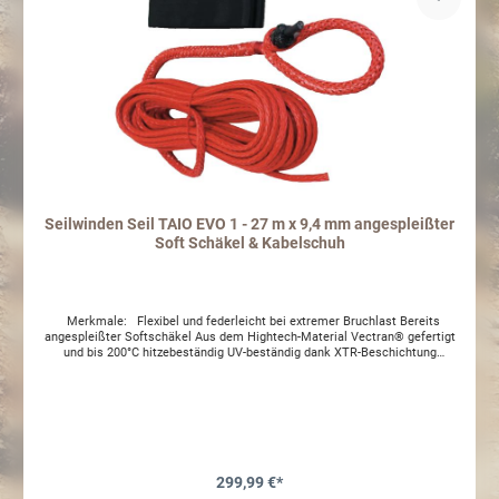
Seilwinden Seil TAIO EVO 1 - 27 m x 9,4 mm angespleißter
Soft Schäkel & Kabelschuh
Merkmale: Flexibel und federleicht bei extremer Bruchlast Bereits
angespleißter Softschäkel Aus dem Hightech-Material Vectran® gefertigt
und bis 200°C hitzebeständig UV-beständig dank XTR-Beschichtung
Flexibles Handling Geringeres Verletzungsrisiko durch Non-Metall-
Construction Keine Haken und Kauschen, die den Lack zerkratzen könnten
Durch den schwarzen Schutzschlauch sehr dezent im aufgespulten Zustand
Siganlfarbe "Rot" für sicheres und schnelles Arbeiten im Gelände und bei
schlechter Sicht Entwickelt und produziert zusammen mit Liros "Made in
Germany" Bruchlast linear 9000 daN
299,99 €*