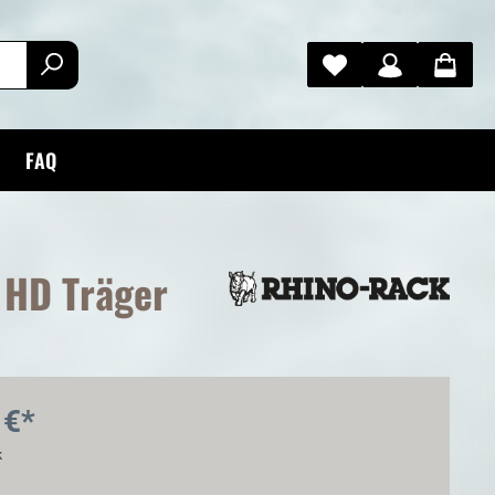
FAQ
 HD Träger
 €*
k