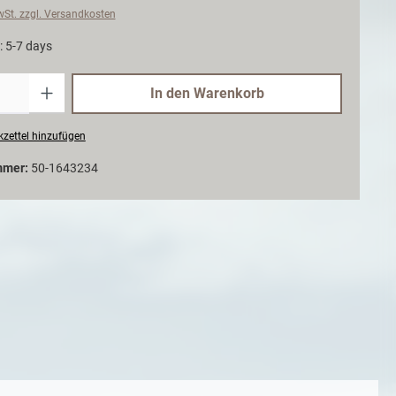
MwSt. zzgl. Versandkosten
: 5-7 days
Anzahl
In den Warenkorb
zettel hinzufügen
mmer:
50-1643234