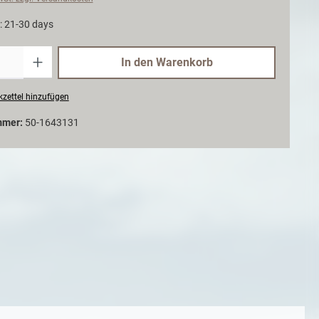
t: 21-30 days
Anzahl
In den Warenkorb
zettel hinzufügen
mmer:
50-1643131