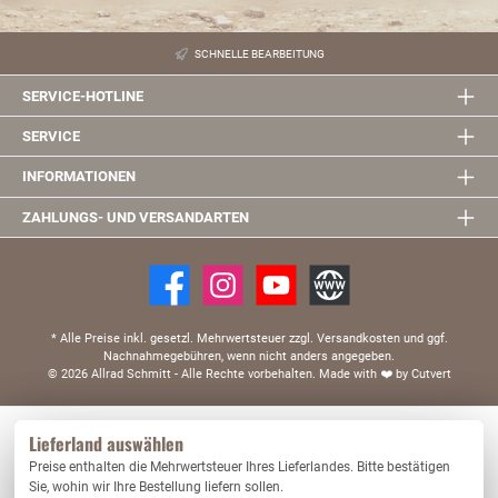
SCHNELLE BEARBEITUNG
SERVICE-HOTLINE
SERVICE
INFORMATIONEN
ZAHLUNGS- UND VERSANDARTEN
* Alle Preise inkl. gesetzl. Mehrwertsteuer zzgl. Versandkosten und ggf.
Nachnahmegebühren, wenn nicht anders angegeben.
© 2026 Allrad Schmitt - Alle Rechte vorbehalten.
Made with
❤️
by Cutvert
Diese Website verwendet Cookies, um eine bestmögliche Erfahrung bieten zu können.
Lieferland auswählen
Mehr Informationen ...
Preise enthalten die Mehrwertsteuer Ihres Lieferlandes. Bitte bestätigen
Nur technisch notwendige
Konfigurieren
Sie, wohin wir Ihre Bestellung liefern sollen.