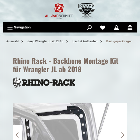
tinhalt springen
Navigation
Auswahl
Jeep Wrangler JL ab 2018
Dach & Aufbauten
Dachgepäckträger
Rhino Rack - Backbone Montage Kit
für Wrangler JL ab 2018