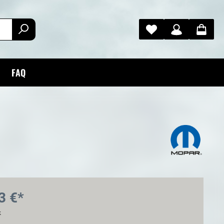
FAQ
3 €*
k