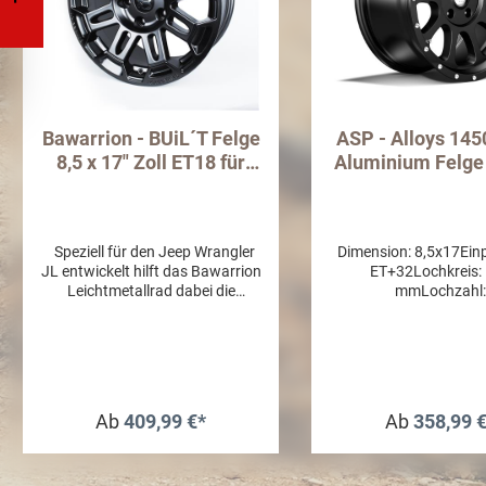
Bawarrion - BUiL´T Felge
ASP - Alloys 145
8,5 x 17" Zoll ET18 für
Aluminium Felge
Wrangler JL ab 2018
Wrangler JL & Gl
JT
Speziell für den Jeep Wrangler
Dimension: 8,5x17Einpr
JL entwickelt hilft das Bawarrion
ET+32Lochkreis:
Leichtmetallrad dabei die
mmLochzahl:
originalen Lenkeigenschaften
5Nabenzentrieru
des Jeep Wrangler JL
AlufelgeOberfläche:
beizubehalten bzw. zu
lackiertStraßenzugela
verbessern. Features: A-356
TÜV GutachtenNabenk
Aluminium wie Originalräder
im Lieferumfa
Radmaß und Einpreßtiefe zur
dabeiRadmuttern und
Ab
409,99 €*
Ab
358,99 
Beibehaltung bzw. Verbesserung
sind nicht im Lieferumf
des Lenkrollradius bei Montage
finden Sie in uns
von größeren Reifen. Hilft die
Shop.ACHTUNG: Es 
originalen Lenkeigenschaften
Radmuttern mit Schlü