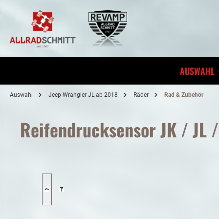
inhalt springen
AUSWAHL
Auswahl
Jeep Wrangler JL ab 2018
Räder
Rad & Zubehör
Reifendrucksensor JK / JL /