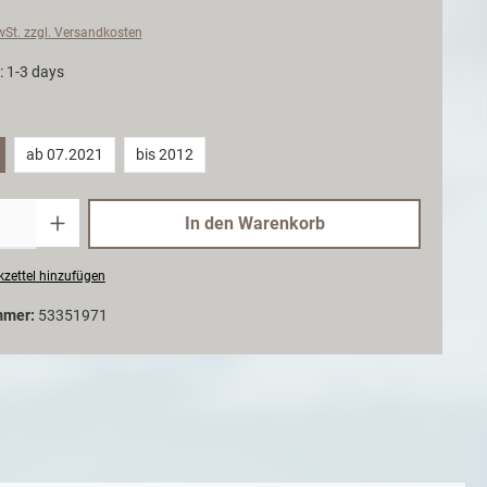
MwSt. zzgl. Versandkosten
: 1-3 days
ab 07.2021
bis 2012
Anzahl
In den Warenkorb
zettel hinzufügen
mmer:
53351971