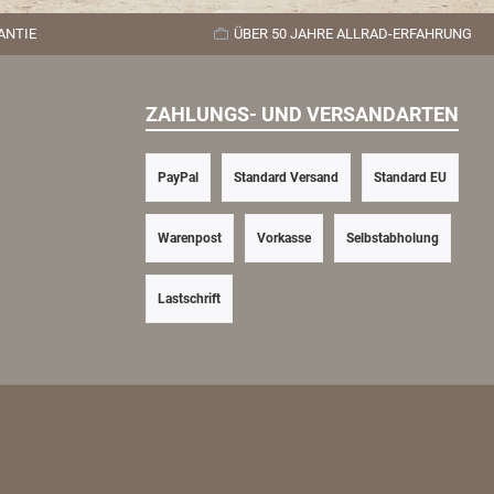
chend Radabdeckung
ANTIE
ÜBER 50 JAHRE ALLRAD-ERFAHRUNG
esorgt werden.
ZAHLUNGS- UND VERSANDARTEN
PayPal
Standard Versand
Standard EU
Warenpost
Vorkasse
Selbstabholung
Lastschrift