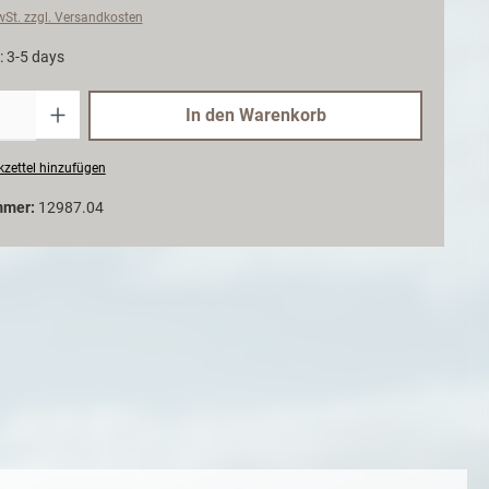
MwSt. zzgl. Versandkosten
: 3-5 days
Anzahl
In den Warenkorb
zettel hinzufügen
mmer:
12987.04