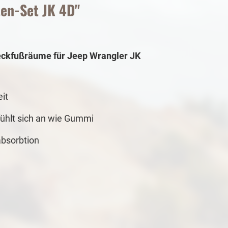
en-Set JK 4D"
eckfußräume für Jeep Wrangler JK
it
fühlt sich an wie Gummi
absorbtion