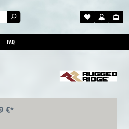
FAQ
9 €*