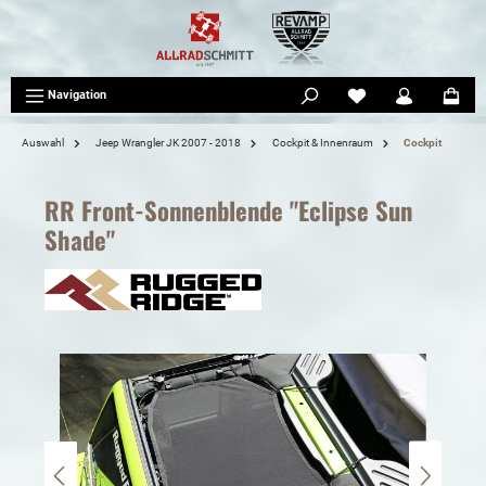
tinhalt springen
Navigation
Auswahl
Jeep Wrangler JK 2007 - 2018
Cockpit & Innenraum
Cockpit
RR Front-Sonnenblende "Eclipse Sun
Shade"