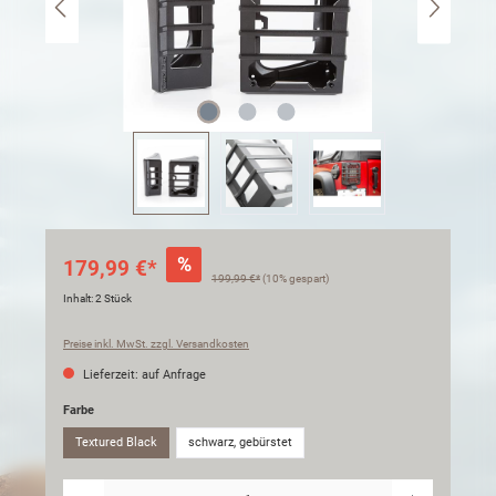
%
179,99 €*
199,99 €*
(10% gespart)
Inhalt:
2 Stück
Preise inkl. MwSt. zzgl. Versandkosten
Lieferzeit: auf Anfrage
Farbe
Textured Black
schwarz, gebürstet
Anzahl