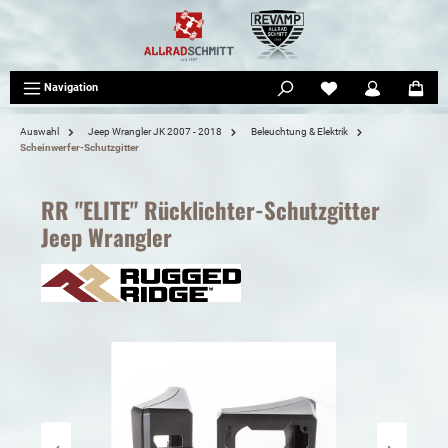
tinhalt springen
Navigation
Auswahl
Jeep Wrangler JK 2007 - 2018
Beleuchtung & Elektrik
Scheinwerfer-Schutzgitter
RR "ELITE" Rücklichter-Schutzgitter
Jeep Wrangler