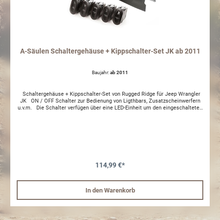
A-Säulen Schaltergehäuse + Kippschalter-Set JK ab 2011
Baujahr:
ab 2011
Schaltergehäuse + Kippschalter-Set von Rugged Ridge für Jeep Wrangler
JK ON / OFF Schalter zur Bedienung von Ligthbars, Zusatzscheinwerfern
u.v.m. Die Schalter verfügen über eine LED-Einheit um den eingeschalteten
Zustand zu kennzeichnen. Im Set befindet sich ein Schaltergehäuse sowie
je ein Schalter mit folgendem Design: - Zombie Lights - Rock Lights -
Sasquatch Lights - Off-Road Lights - LED Light Bar
114,99 €*
In den Warenkorb