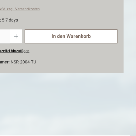
MwSt. zzgl. Versandkosten
: 5-7 days
Anzahl
In den Warenkorb
zettel hinzufügen
mmer:
NSR-2004-TU