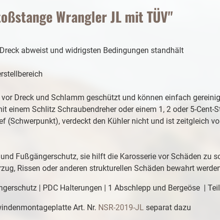
oßstange Wrangler JL mit TÜV"
Dreck abweist und widrigsten Bedingungen standhält
stellbereich
n vor Dreck und Schlamm geschützt und können einfach gereini
 einem Schlitz Schraubendreher oder einem 1, 2 oder 5-Cent-
ief (Schwerpunkt), verdeckt den Kühler nicht und ist zeitgleich
 und Fußgängerschutz, sie hilft die Karosserie vor Schäden zu s
ug, Rissen oder anderen strukturellen Schäden bewahrt werde
ngerschutz | PDC Halterungen | 1 Abschlepp und Bergeöse | Tei
lwindenmontageplatte Art. Nr.
NSR-2019-JL
separat dazu