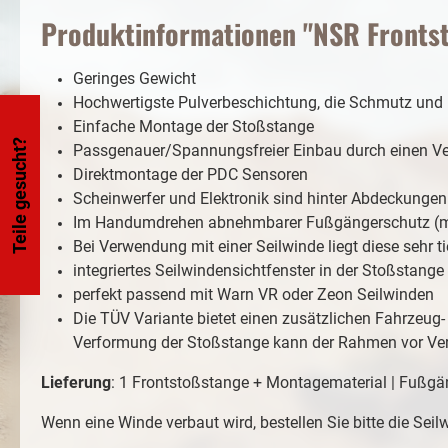
Produktinformationen "NSR Frontst
Geringes Gewicht
Hochwertigste Pulverbeschichtung, die Schmutz und 
Einfache Montage der Stoßstange
Teile gesucht?
Passgenauer/Spannungsfreier Einbau durch einen Ver
Direktmontage der PDC Sensoren
Scheinwerfer und Elektronik sind hinter Abdeckunge
Im Handumdrehen abnehmbarer Fußgängerschutz (mit
Bei Verwendung mit einer Seilwinde liegt diese sehr t
integriertes Seilwindensichtfenster in der Stoßstange
perfekt passend mit Warn VR oder Zeon Seilwinden
Die TÜV Variante bietet einen zusätzlichen Fahrzeug-
Verformung der Stoßstange kann der Rahmen vor Verz
Lieferung
: 1 Frontstoßstange + Montagematerial | Fußgä
Wenn eine Winde verbaut wird, bestellen Sie bitte die Sei