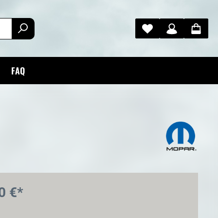
FAQ
0 €*