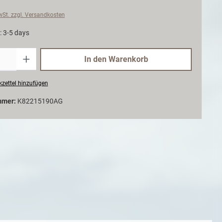
MwSt. zzgl. Versandkosten
: 3-5 days
Anzahl
In den Warenkorb
zettel hinzufügen
mmer:
K82215190AG