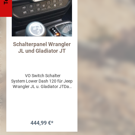
Schalterpanel Wrangler
JL und Gladiator JT
VO Switch Schalter
System Lower Dash 120 für Jeep
Wrangler JL u. Gladiator JTDas
VO Switch Schaltersystem bietet
eine saubere Lösung um
Sperren, Beleuchtung und
andere elektrische Bauteile (12V)
zu bedienen. Das wasserdichte
Powermodul wird im Motorraum
444,99 €*
verbaut, an das alle Verbraucher
angeschlossen werden. Für das