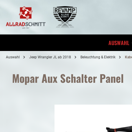
inhalt springen
AUSWAHL
Auswahl
Jeep Wrangler JL ab 2018
Beleuchtung & Elektrik
Kabe
Mopar Aux Schalter Panel