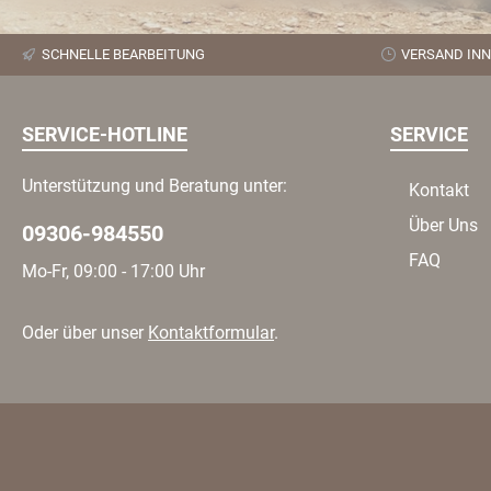
In den Warenkorb
Bedienelement wird somit nur
noch ein Kabel in den Innenraum
gelegt.Deine Vorteile: Kein
SCHNELLE BEARBEITUNG
VERSAND INN
Kabelsalat Alles wird von einem
Punkt gesteuert = Einfache
Fehlerdiagnose Kein Bohren oder
Schneiden notwendig zur
SERVICE-HOTLINE
SERVICE
Montag Steuerung von bis zu 12
Verbrauchern (12V)
Umfrangreicher Stickerbogen
Unterstützung und Beratung unter:
Kontakt
inklusive
Über Uns
09306-984550
FAQ
Mo-Fr, 09:00 - 17:00 Uhr
Oder über unser
Kontaktformular
.