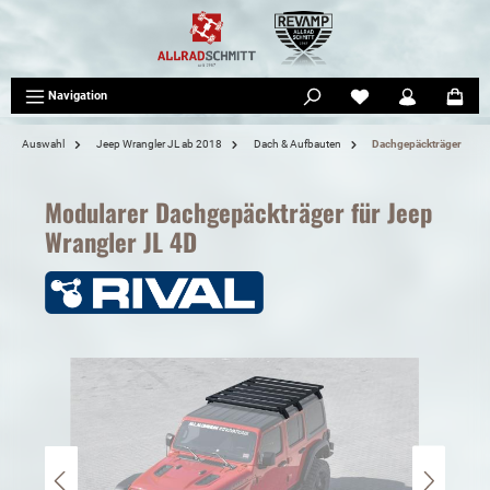
tinhalt springen
Navigation
Auswahl
Jeep Wrangler JL ab 2018
Dach & Aufbauten
Dachgepäckträger
Modularer Dachgepäckträger für Jeep
Wrangler JL 4D