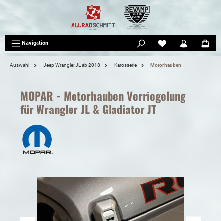
tinhalt springen
Navigation
Auswahl
Jeep Wrangler JL ab 2018
Karosserie
Motorhauben
MOPAR - Motorhauben Verriegelung
für Wrangler JL & Gladiator JT