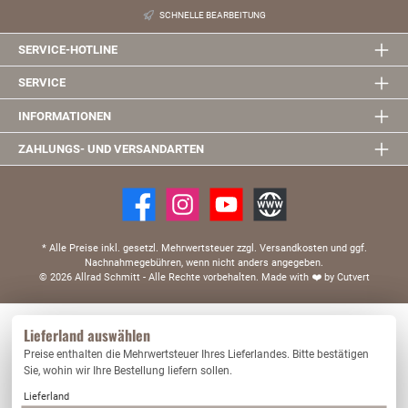
SCHNELLE BEARBEITUNG
SERVICE-HOTLINE
SERVICE
INFORMATIONEN
ZAHLUNGS- UND VERSANDARTEN
* Alle Preise inkl. gesetzl. Mehrwertsteuer zzgl. Versandkosten und ggf.
Nachnahmegebühren, wenn nicht anders angegeben.
© 2026 Allrad Schmitt - Alle Rechte vorbehalten.
Made with
❤️
by Cutvert
Diese Website verwendet Cookies, um eine bestmögliche Erfahrung bieten zu können.
Lieferland auswählen
Mehr Informationen ...
Preise enthalten die Mehrwertsteuer Ihres Lieferlandes. Bitte bestätigen
Nur technisch notwendige
Konfigurieren
Sie, wohin wir Ihre Bestellung liefern sollen.
Lieferland
Alle Cookies akzeptieren