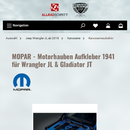
tinhalt springen
Navigation
Auswahl
Jeep Wrangler JL ab 2018
Karosserie
Karosseriezubehör
MOPAR - Motorhauben Aufkleber 1941
für Wrangler JL & Gladiator JT