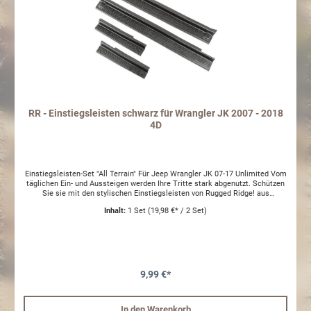
RR - Einstiegsleisten schwarz für Wrangler JK 2007 - 2018
4D
Einstiegsleisten-Set "All Terrain" Für Jeep Wrangler JK 07-17 Unlimited Vom
täglichen Ein- und Aussteigen werden Ihre Tritte stark abgenutzt. Schützen
Sie sie mit den stylischen Einstiegsleisten von Rugged Ridge! aus
widerstandsfähigem Thermoplastikmit strukturierter Oberfläche im "All
Inhalt:
1 Set
(19,98 €* / 2 Set)
Terrain" Design4-teilges Set für 4D
9,99 €*
In den Warenkorb