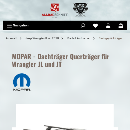
tinhalt springen
Navigation
Auswahl
Jeep Wrangler JL ab 2018
Dach & Aufbauten
Dachgepäckträger
MOPAR - Dachträger Querträger für
Wrangler JL und JT