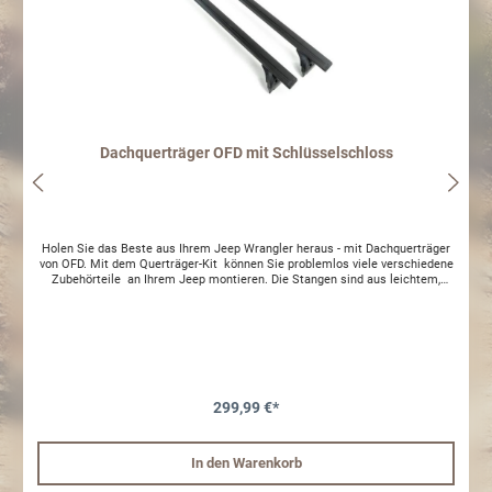
Dachquerträger OFD mit Schlüsselschloss
Holen Sie das Beste aus Ihrem Jeep Wrangler heraus - mit Dachquerträger
von OFD. Mit dem Querträger-Kit können Sie problemlos viele verschiedene
Zubehörteile an Ihrem Jeep montieren. Die Stangen sind aus leichtem,
pulverbeschichtetem Aluminium gefertigt und haben eine Tragfähigkeit von
bis zu 100 kg pro Stange. Durch die Aluminiumkonstruktion ist diese
Dachreling ideal für den Außenbereich geeignet. Sie müssen sich keine
Sorgen über Kratzer machen, da die Querträger mit gummibeschichteten
Klemmen ausgestattet sind, um ein Verkratzen Ihres Fahrzeugs oder Ihrer
Ladung zu verhindern. Spezifikationen: In der Dachrinne montiert
Einstellbare Breite der Halterungsmontage Beidseitig mit Schlüssel gegen
Abschrauben vom Auto gesichert Ermöglicht eine bessere Organisation der
299,99 €*
mitgeführten Dinge Universelles schwarzes Finish Bietet Platz für eine
große Auswahl an Zubehör Abmessungen: Länge der Querstrebe: 155 cm T-
Nut: 20 mm x 9 mm Lieferumfang: (2) Querstrebe (4) Halterung (2)
In den Warenkorb
Schlüssel (2) Gummidichtung Montagesatz Hinweise: Kein Bohren
erforderlich