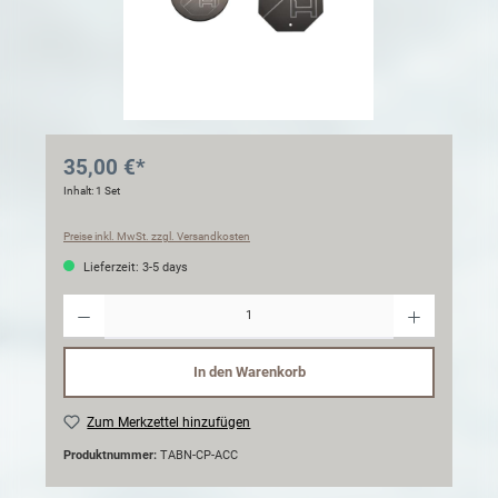
35,00 €*
Inhalt:
1 Set
Preise inkl. MwSt. zzgl. Versandkosten
Lieferzeit: 3-5 days
Anzahl
In den Warenkorb
Zum Merkzettel hinzufügen
Produktnummer:
TABN-CP-ACC