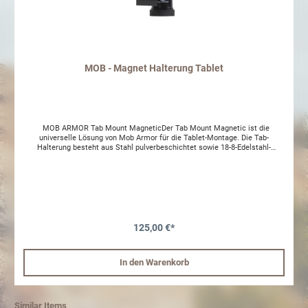
MOB - Magnet Halterung Tablet
MOB ARMOR Tab Mount MagneticDer Tab Mount Magnetic ist die
universelle Lösung von Mob Armor für die Tablet-Montage. Die Tab-
Halterung besteht aus Stahl pulverbeschichtet sowie 18-8-Edelstahl-
Beschlägen. Die Tab-Halterung ist für die meisten 7" -13 "-Tabletten
geeignet.Neodym-Magnet (290 lb) und ein anpassbares Kugelgehäuse: Das
Kugelgehäuse ist bis zu 90 * neigbar und kann um 360 * gedreht werden.
125,00 €*
In den Warenkorb
Similar Items