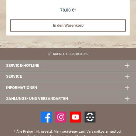
Plus, LG G3 / G4, Moto X (2. Generation), Moto G (2. Generation), Nexus 6,
OnePlus One , Sony Xperia Z3, HTC 612 / One M8 und Samsung S3 / S4 /
S5 / S6 / S6 Edge / Note 3 / Note 4 / Note 5 / Note 5 / Note 5 Edge / Note 7
78,00 €*
oder Modellen in ähnlicher Größe
In den Warenkorb
SCHNELLE BEARBEITUNG
SERVICE-HOTLINE
SERVICE
INFORMATIONEN
ZAHLUNGS- UND VERSANDARTEN
* Alle Preise inkl. gesetzl. Mehrwertsteuer zzgl. Versandkosten und ggf.