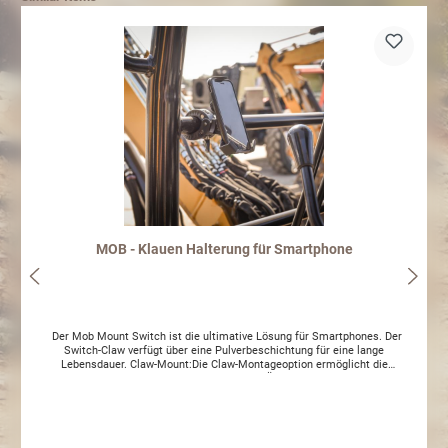
MOB - Klauen Halterung für Smartphone
Der Mob Mount Switch ist die ultimative Lösung für Smartphones. Der
Switch-Claw verfügt über eine Pulverbeschichtung für eine lange
Lebensdauer. Claw-Mount:Die Claw-Montageoption ermöglicht die
Befestigung Ihres Smartphones an Lenkern, Überrollkäfigen und eckigen
oder unregelmäßig geformten RohrenDie Klaue kann für Rohre mit einer
Größe von bis zu 1/4 "bis zu 2" verwendet werden.Der Mob Mount Switch ist
mit den folgenden Telefonen mit oder ohne Hülle kompatibel:iPhone XS,
iPhone XS Max, iPhone XR, iPhone X, iPhone 6 Plus / 6S Plus / 7 Plus / 8