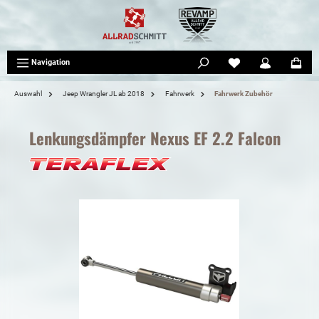
tinhalt springen
Navigation
Auswahl
Jeep Wrangler JL ab 2018
Fahrwerk
Fahrwerk Zubehör
Lenkungsdämpfer Nexus EF 2.2 Falcon