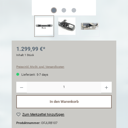
1.299,99 €*
Inhalt:
1 Stück
Preise inkl. MwSt. zzgl. Versandkosten
Lieferzeit: 5-7 days
Anzahl
In den Warenkorb
Zum Merkzettel hinzufügen
Produktnummer:
OFJLRB107