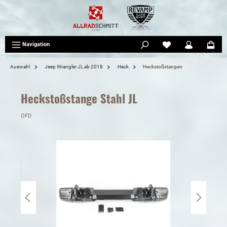
tinhalt springen
Navigation
Auswahl
Jeep Wrangler JL ab 2018
Heck
Heckstoßstangen
Heckstoßstange Stahl JL
OFD