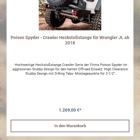
Poison Spyder - Crawler Heckstoßstange für Wrangler JL ab
2018
Hochwertige Heckstoßstange Crawler Serie der Firma Poison Spyder im
aggressiven Stubby Design für den harten Offroad Einsatz: High Clearance
Stubby Design mit D-Ring Tabs- Montagepunkte für 2-1/2"
Rückfahrscheinwerfer Made in the USA / handgeschweißt schwarze Spyder
Shell Pulverbeschichtung Der Reserveradträger gehört nicht zum
Lieferumfang. Separat erhältlich unter Artikelnummer 1553.32 Zur Montage
von PDC Sensoren müssen Löcher gebohrt werden ACHTUNG: ohne TÜV
Teilegutachten oder ABE: Im Rahmen der STVZO benötigt der Artikel eine
technische Abnahme und muss in die Fahrzeugpapiere/Fahrzeugschein
eingetragen werden. Bitte prüfen Sie vor Kauf und Montage mit Ihrer
Prüfstelle, ob eine Abnahme mit Eintragung möglich ist. Gerne helfen wir
1.269,00 €*
Ihnen bei Fragen weiter. Um die Beständigkeit des Materials zu erhalten
sollte das Produkt regelmäßig gereinigt und mit einem wasserabweisenden
Film (z.B. Wachs) behandelt werden. Dementsprechend stellen ansonsten
In den Warenkorb
entstandene optische Mängel keinen Reklamationsgrund dar.