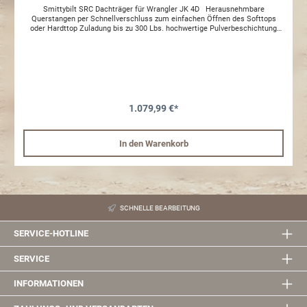
Smittybilt SRC Dachträger für Wrangler JK 4D Herausnehmbare
Querstangen per Schnellverschluss zum einfachen Öffnen des Softtops
oder Hardttop Zuladung bis zu 300 Lbs. hochwertige Pulverbeschichtung
schwarz / Struktur 4-Punkt Befestigung Querstangen kompatibel mit Thule,
Yakima etc. Kombinierbar mit dem passenden Dachzelt der Firma
Smittybilt
1.079,99 €*
In den Warenkorb
SCHNELLE BEARBEITUNG
SERVICE-HOTLINE
SERVICE
INFORMATIONEN