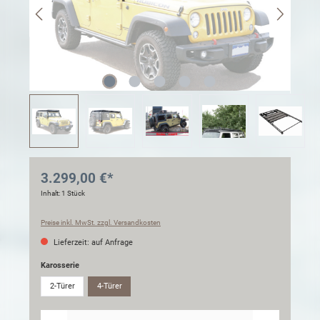
3.299,00 €*
Inhalt:
1 Stück
Preise inkl. MwSt. zzgl. Versandkosten
Lieferzeit: auf Anfrage
Karosserie
2-Türer
4-Türer
Anzahl