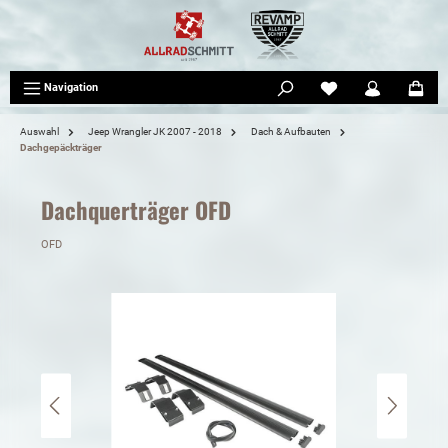
tinhalt springen
Navigation
Auswahl
Jeep Wrangler JK 2007 - 2018
Dach & Aufbauten
Dachgepäckträger
Dachquerträger OFD
OFD