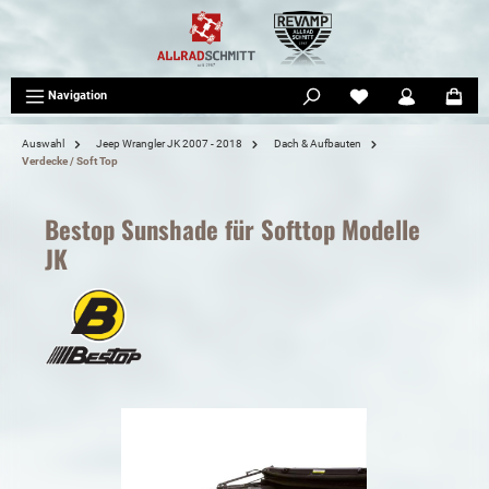
tinhalt springen
Navigation
Auswahl
Jeep Wrangler JK 2007 - 2018
Dach & Aufbauten
Verdecke / Soft Top
Bestop Sunshade für Softtop Modelle
JK