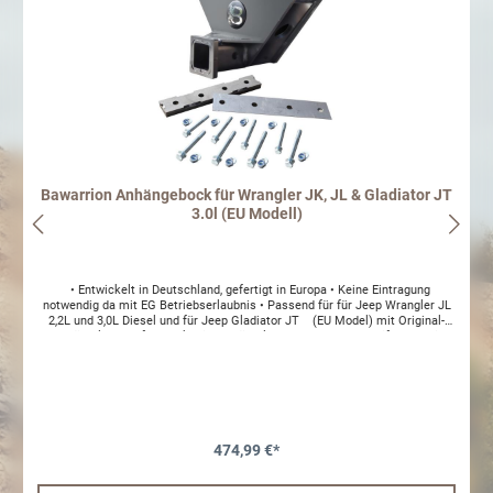
Bawarrion Anhängebock für Wrangler JK, JL & Gladiator JT
3.0l (EU Modell)
• Entwickelt in Deutschland, gefertigt in Europa • Keine Eintragung
notwendig da mit EG Betriebserlaubnis • Passend für für Jeep Wrangler JL
2,2L und 3,0L Diesel und für Jeep Gladiator JT (EU Model) mit Original-
und Höherlegungsfahrwerk bis 5" Höherlegung und 37" Bereifung • Keine
Änderungen am Tankschutz nötig • Hält Salzbestreuungstests nach
Herstellervorgaben von Jeep stand • Bis zu 3,5t. Anhängelast (spezielles
Auflastungsgutachten ist über uns erhältlich, JT in Vorbereitung) • Mit bis
zu 180kg Stützlast belastbar • E-Steckdose wird geschützt direkt am
Anhängebock verschraubt, perfekter Schutz der Elektrik im Gelände! •
Kabelsatz wird geschützt im Anhängebock von der Steckdose weggeleitet •
Montierbar in Verbindung mit allen gängigen Serien- und
474,99 €*
Zubehörstoßstangen • Mit US-kompatiblem 2"-Einschub für viele gängige
Utensilien und Kupplungs- einschubadapterD-Wert 15.3knPassend für
Jeep Wrangler JK, JL & JT Achtung: Keine Auflastung auf 3.500 KG mit EU