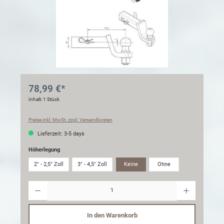
78,99 €*
Inhalt:
1 Stück
Preise inkl. MwSt. zzgl. Versandkosten
Lieferzeit: 3-5 days
Höherlegung
2" - 2,5" Zoll
3" - 4,5" Zoll
Keine
Ohne
Anzahl
In den Warenkorb