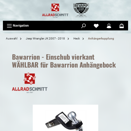
tinhalt springen
Navigation
Auswahl
Jeep Wrangler JK 2007 - 2018
Heck
Anhängerkupplung
Bawarrion - Einschub vierkant
WÄHLBAR für Bawarrion Anhängebock