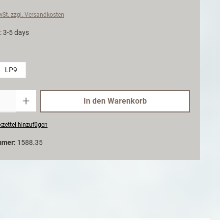
MwSt. zzgl. Versandkosten
: 3-5 days
LP9
Anzahl
In den Warenkorb
zettel hinzufügen
mmer:
1588.35