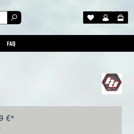
FAQ
9 €*
k