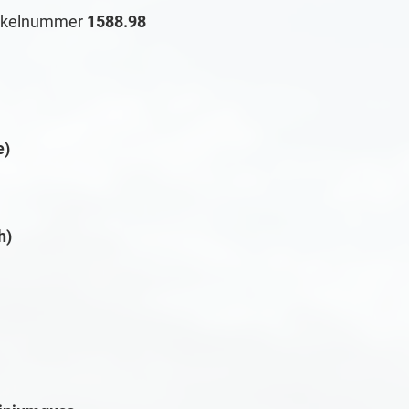
rtikelnummer
1588.98
e)
h)