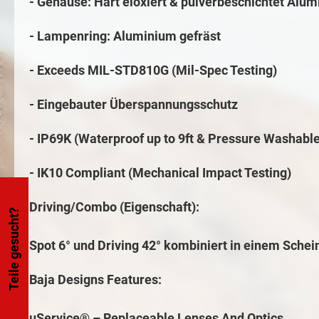
- Gehäuse:
Hart eloxiert & pulverbeschichtet Alu
- Lampenring: Aluminium gefräst
- Exceeds MIL-STD810G (Mil-Spec Testing)
- Eingebauter Überspannungsschutz
- IP69K (Waterproof up to 9ft & Pressure Washable
- IK10 Compliant (Mechanical Impact Testing)
Driving/Combo (Eigenschaft):
Teile gesucht?
Spot 6° und Driving 42° kombiniert in einem Schei
Baja Designs Features:
uService® – Replaceable Lenses And Optics