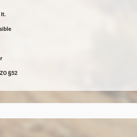
It.
sible
r
VZO §52