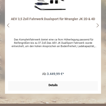
AEV 3,5 Zoll Fahrwerk Dualsport für Wrangler JK 2D & 4D
Das Komplettfahrwerk bietet eine ca 9cm Höherlegung passend für
Reifengrößen bis zu 37 Zoll.Das AEV JK DualSport Fahrwerk wurde
entwickelt, um den hohen Ansprüchen an Bodenfreiheit, Ladekapazität,
Fahrkomfort und Stabilität bei höheren Geschwindigkeiten zu entsprechen.
Herausgekommen ist ein Fahrwerk, das sogar die Entwickler im Chrysler-
Werk überrascht hat. Auch das gefürchtete Aufschaukeln hat mit der AEV
JK DualSport Suspension ein Ende.Alle AEV Fahrwerke werden mit TÜV-
Teilegutachten ausgeliefert. Auch komplett als RS Fahrwerk erhältlich mit
Bilstein Stoßdämpfern mit Remote Reservoir
Ab
3.449,99 €*
Details