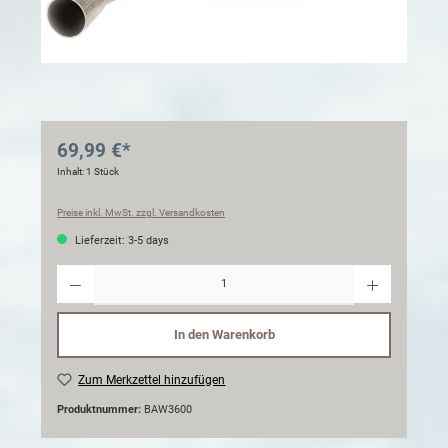
69,99 €*
Inhalt:
1 Stück
Preise inkl. MwSt. zzgl. Versandkosten
Lieferzeit: 3-5 days
Anzahl
In den Warenkorb
Zum Merkzettel hinzufügen
Produktnummer:
BAW3600