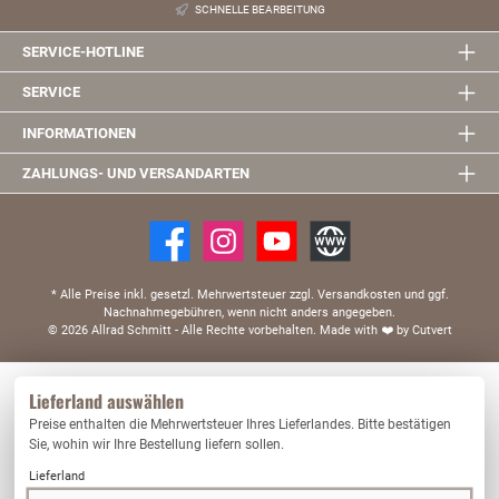
SCHNELLE BEARBEITUNG
SERVICE-HOTLINE
SERVICE
INFORMATIONEN
ZAHLUNGS- UND VERSANDARTEN
* Alle Preise inkl. gesetzl. Mehrwertsteuer zzgl. Versandkosten und ggf.
Nachnahmegebühren, wenn nicht anders angegeben.
© 2026 Allrad Schmitt - Alle Rechte vorbehalten.
Made with
❤️
by Cutvert
Diese Website verwendet Cookies, um eine bestmögliche Erfahrung bieten zu können.
Lieferland auswählen
Mehr Informationen ...
Preise enthalten die Mehrwertsteuer Ihres Lieferlandes. Bitte bestätigen
Nur technisch notwendige
Konfigurieren
Sie, wohin wir Ihre Bestellung liefern sollen.
Lieferland
Alle Cookies akzeptieren