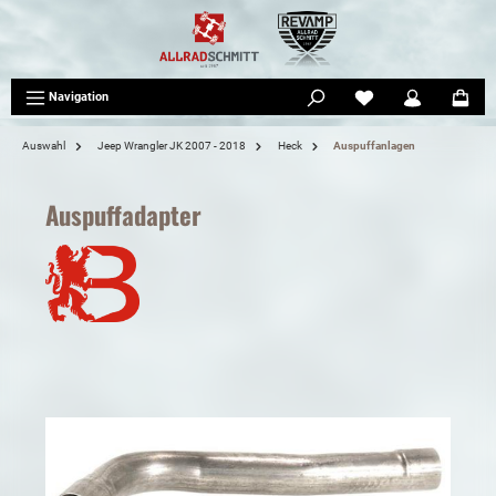
tinhalt springen
Navigation
Auswahl
Jeep Wrangler JK 2007 - 2018
Heck
Auspuffanlagen
Auspuffadapter