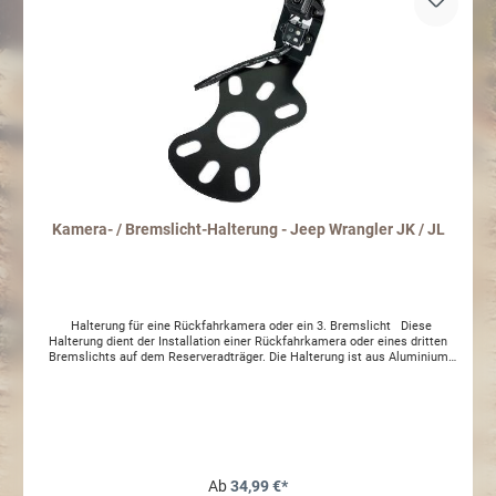
Kamera- / Bremslicht-Halterung - Jeep Wrangler JK / JL
Halterung für eine Rückfahrkamera oder ein 3. Bremslicht Diese
Halterung dient der Installation einer Rückfahrkamera oder eines dritten
Bremslichts auf dem Reserveradträger. Die Halterung ist aus Aluminium
gefertigt und für einen optimalen Korrossionsschutz schwarz
pulverbeschichtet. Das Lochbild der Halterung stimmt mit dem Lochmaß
von Jeep Wrangler Felgen überein. Die Halterung wird einfach zwischen
Reserverad und Ersatzradträger mittels der normalen Radschrauben
angebracht. Durch die Speichen der Reserverad-Felge hindurch ist das 3.
Bremslicht gut sichtbar bzw. genug Freiraum um einen guten Blickwinkel für
die Rückfahrkamera zu ermöglichen. Im Lieferumfang enthalten ist
lediglich die Halterung (Aluminiumplatte). Kamera, Bremslicht sowie
Ab
34,99 €*