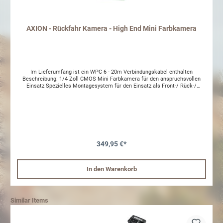
AXION - Rückfahr Kamera - High End Mini Farbkamera
Im Lieferumfang ist ein WPC 6 - 20m Verbindungskabel enthalten
Beschreibung: 1/4 Zoll CMOS Mini Farbkamera für den anspruchsvollen
Einsatz Spezielles Montagesystem für den Einsatz als Front-/ Rück-/
Seitenkamera Automatische Zuschaltung der Infrarot LEDs bei Dunkelheit
Benötigt geringe Lichtzufuhr (0 Lux) Eingebautes Mikrofon Weites Sichtfeld
140° (diagonal) Widerstandsfähig gegen Vandalismus/Feuchtigkeit IP69K
Vibrationsfestigkeit: 7 G/Schock: 100 G Temperaturbereich: -30 °C bis +80
°C Stromversorgung 12 V DC Technische Details: Bildsensor 1/4" CMOS
Auflösung 300.00 Pixel / 380 TVL Blickwinkel 140° Lichtempfindglichkeit 0,0
Lux IR-LED Beamer ja Mikrofon ja Videosystem PAL Bildspiegelung ja
Führungslinien nein Anschluss MINAX Schutzklasse IP 69 K
349,95 €*
Betriebstemperatur -30 °C bis + 80 °C Vibrationsfestigkeit 10G
Schockresistenz 100 G Spannungsversorgung 12 V Abmessungen (B x H x
T) 30x30x28,5 mm Prüfzeichen, Zertifikate ECE-R10
In den Warenkorb
Similar Items