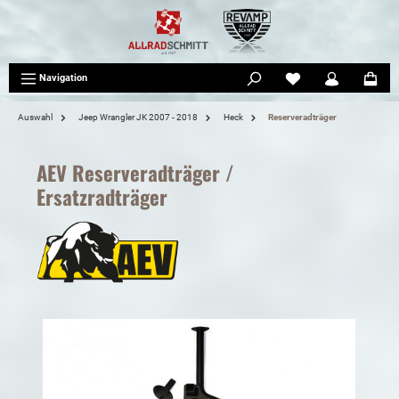
tinhalt springen
Navigation
Auswahl
Jeep Wrangler JK 2007 - 2018
Heck
Reserveradträger
AEV Reserveradträger /
Ersatzradträger