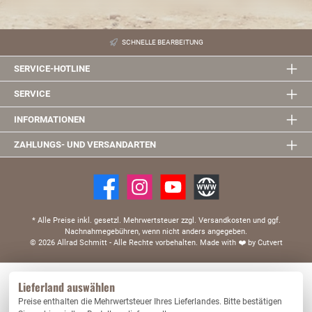
e4*2001/116*0116*.. ab NT 26 Technische Informationen: zulässige
Achslasten: max. 1406kg Nicht für Fahrzeuge mit Niveauregulierung Nicht
für Fahrzeuge mit der Handelsbezeichnung Wrangler mit kurzem Radstand -
Modell 2-türer
SCHNELLE BEARBEITUNG
SERVICE-HOTLINE
SERVICE
INFORMATIONEN
ZAHLUNGS- UND VERSANDARTEN
* Alle Preise inkl. gesetzl. Mehrwertsteuer zzgl. Versandkosten und ggf.
Nachnahmegebühren, wenn nicht anders angegeben.
© 2026 Allrad Schmitt - Alle Rechte vorbehalten.
Made with
❤️
by Cutvert
Diese Website verwendet Cookies, um eine bestmögliche Erfahrung bieten zu können.
Lieferland auswählen
Mehr Informationen ...
Preise enthalten die Mehrwertsteuer Ihres Lieferlandes. Bitte bestätigen
Nur technisch notwendige
Konfigurieren