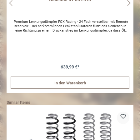
Premium Lenkungsdämpfer FOX Racing - 24 Fach verstellbar mit Remote
Reservoir. Bei herkömmlichen Lenkstabilisatoren führt das Schieben in
eine Richtung zu einem Druckanstieg im Lenkungsdämpfer, da dass Öl
verdrängt werden muss. Die Auswirkung ist eine Schub- bzw. Zuglenkkraft,
die der Fahrer spürt, wenn der Stabilisator versucht in seine neutralen
Zustand zurückzukehren. Oft werden deshalb zwei gegenüberliegende
Stabilisatoren verwendet, dies erfordert jedoch zusätzliche Montageteile
und zusätzlichen Platz. Der ATS Stabilisator der Factory Race 2.0 Serie
verfügt über eine ATS Architektur (Adjustable Through Shaft), die die
Verschiebung der Flüssigkeit über den gesamten Hub des Stabilisators in
beide Richtungen verhindert. Das externe Reservoir bietet zusätzliche
639,99 €*
Flüssigkeitskapazität und verwendet einen internen schwimmenden Kolben
(IFP), um die Flüssigkeit von der Stickstoffgasladung zu trennen. Für eine
verbesserte Kontrolle, die an jeden Fahrstil und jedes Setup angepasst
In den Warenkorb
werden kann, bietet ein externer Einsteller bis zu 24 Möglichkeiten um die
Feinabstimmung vorzunehmen. Das Ergebnis ist eine äußerst anpassbare
und konstante Dämpfung, in nur einen einzigen angeschraubten
Stabilisator.Bitte beachten Sie das bei den Gladiator die schraube am
Lenkgestänge angepasst werden muss.
Similar Items