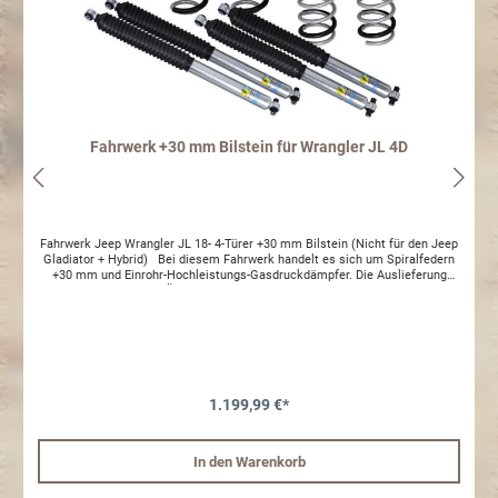
Fahrwerk +30 mm Bilstein für Wrangler JL 4D
Fahrwerk Jeep Wrangler JL 18- 4-Türer +30 mm Bilstein (Nicht für den Jeep
Gladiator + Hybrid) Bei diesem Fahrwerk handelt es sich um Spiralfedern
+30 mm und Einrohr-Hochleistungs-Gasdruckdämpfer. Die Auslieferung
erfolgt mit TÜV-Teilegutachten. Sie erhalten ein 30 mm
Höherlegungsfahrwerk, dass nach den aktuellen Richtlinien zum
Fußgängerschutz (2009/102/EWG) geprüft wurde und TÜV zulässig ist.
Vorteile auf einen Blick: Top-Performance Handling Optimale Fahrqualität
BILSTEIN-Einrohr-/Upside-Down-Technik BILSTEIN-Setting mit "Komfort &
Sport" Hohe Leistungsreserve Optimale Bodenhaftung und erhöhte
Spurstabilität Spürbares Plus an Sicherheit und Sportlichkeit
Lieferumfang: Höherlegungsfahrwerk +30mm komplett für ein Fahrzeug 2x
1.199,99 €*
Spiralfedern +30mm Vorderachse 2x Spiralfedern +30mm Hinterachse 2x
Stoßdämpfer Vorderachse Bilstein B6 (Einrohr-Hochleistungs-
Gasdruckdämpfer) 2x Stoßdämpfer Hinterachse Bilstein B6 (Einrohr-
In den Warenkorb
Hochleistungs-Gasdruckdämpfer) 1x TÜV-Teilegutachten Fahrzeugtyp:
Fahrzeughersteller: Jeep /FCA Handelsbezeichnung: Wrangler Unlimited /
Baureihe: JL Baujahr: 11/2017- Fahrzeugtyp : JK EG-BE-Nr.: