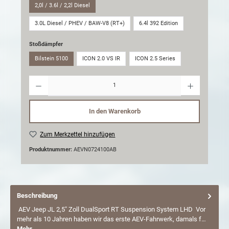
2,0l / 3.6l / 2,2l Diesel
3.0L Diesel / PHEV / BAW-V8 (RT+)
6.4l 392 Edition
Stoßdämpfer
Bilstein 5100
ICON 2.0 VS IR
ICON 2.5 Series
Anzahl
In den Warenkorb
Zum Merkzettel hinzufügen
Produktnummer:
AEVN0724100AB
Beschreibung
AEV Jeep JL 2,5" Zoll DualSport RT Suspension System LHD Vor
mehr als 10 Jahren haben wir das erste AEV-Fahrwerk, damals f…
Mehr