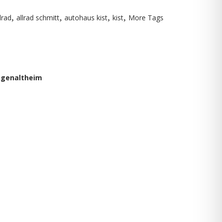
,
,
,
,
lrad
allrad schmitt
autohaus kist
kist
More Tags
angenaltheim