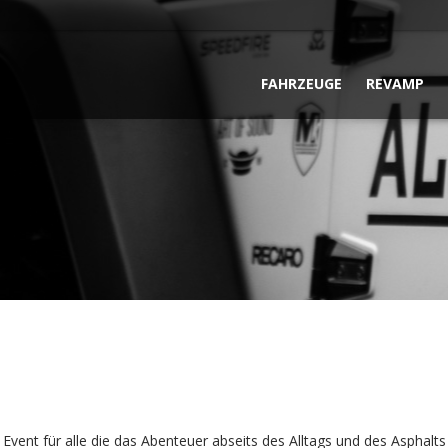
FAHRZEUGE
REVAMP
 Event für alle die das Abenteuer abseits des Alltags und des Asphalt