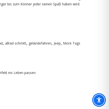
nger bis zum Könner jeder seinen Spaß haben wird.
,
,
,
,
ad
allrad schmitt
geländefahren
Jeep
More Tags
fekt ins Leben passen.