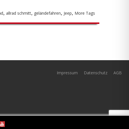
,
,
,
,
ad
allrad schmitt
geländefahren
Jeep
More Tags
Impressum
Datenschutz
AGB