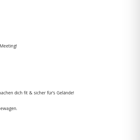
 Meeting!
hen dich fit & sicher für’s Gelände!
ndewagen.