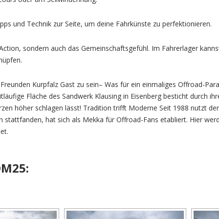
pps und Technik zur Seite, um deine Fahrkünste zu perfektionieren.
d-Action, sondern auch das Gemeinschaftsgefühl. Im Fahrerlager kan
nüpfen.
d-Freunden Kurpfalz Gast zu sein– Was für ein einmaliges Offroad-Pa
tläufige Fläche des Sandwerk Klausing in Eisenberg besticht durch ih
n höher schlagen lässt! Tradition trifft Moderne Seit 1988 nutzt der
tattfanden, hat sich als Mekka für Offroad-Fans etabliert. Hier wer
et.
OM25: