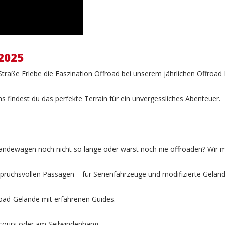
2025
Straße Erlebe die Faszination Offroad bei unserem jährlichen Offroad
s findest du das perfekte Terrain für ein unvergessliches Abenteuer.
ndewagen noch nicht so lange oder warst noch nie offroaden? Wir mac
anspruchsvollen Passagen – für Serienfahrzeuge und modifizierte Gelä
oad-Gelände mit erfahrenen Guides.
cours oder am Seilwindenhang.