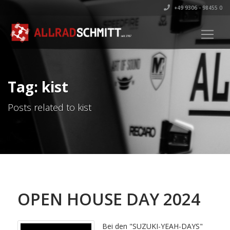
+49 9306 - 98455 0
Tag: kist
Posts related to kist
OPEN HOUSE DAY 2024
Bei den "SUZUKI-YEAH-DAYS"