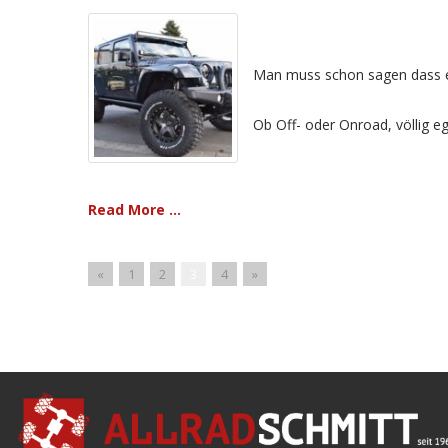
Man muss schon sagen dass ein
Ob Off- oder Onroad, völlig eg
Read More ...
«
1
2
3
4
»