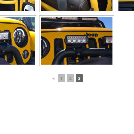
◄
1
2
3