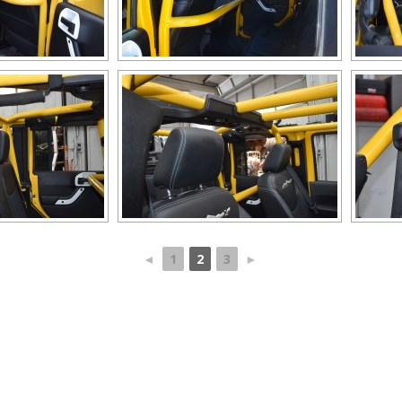
◄
1
2
3
►