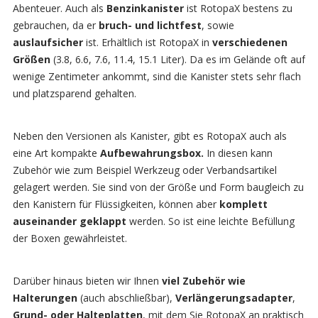
Abenteuer. Auch als
Benzinkanister
ist RotopaX bestens zu
gebrauchen, da er
bruch- und lichtfest
, sowie
auslaufsicher
ist. Erhältlich ist RotopaX in
verschiedenen
Größen
(3.8, 6.6, 7.6, 11.4, 15.1 Liter). Da es im Gelände oft auf
wenige Zentimeter ankommt, sind die Kanister stets sehr flach
und platzsparend gehalten.
Neben den Versionen als Kanister, gibt es RotopaX auch als
eine Art kompakte
Aufbewahrungsbox.
In diesen kann
Zubehör wie zum Beispiel Werkzeug oder Verbandsartikel
gelagert werden. Sie sind von der Größe und Form baugleich zu
den Kanistern für Flüssigkeiten, können aber
komplett
auseinander geklappt
werden. So ist eine leichte Befüllung
der Boxen gewährleistet.
Darüber hinaus bieten wir Ihnen
viel Zubehör wie
Halterungen
(auch abschließbar),
Verlängerungsadapter
,
Grund- oder Halteplatten
, mit dem Sie RotopaX an praktisch