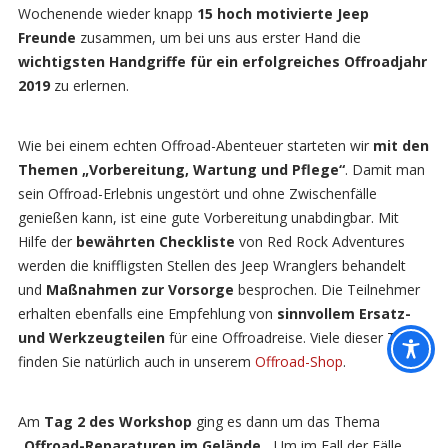
Wochenende wieder knapp
15 hoch motivierte Jeep
Freunde
zusammen, um bei uns aus erster Hand die
wichtigst
en Handgriffe für ein erfolgreiches Offroadjahr
2019
zu erlernen.
Wie bei einem echten Offroad-Abenteuer starteten wir
mit den
Themen „Vorbereitung, Wartung und Pflege“
. Damit man
sein Offroad-Erlebnis ungestört und ohne Zwischenfälle
genießen kann, ist eine gute Vorbereitung unabdingbar. Mit
Hilfe der
bewährten Checkliste
von Red Rock Adventures
werden die kniffligsten Stellen des Jeep Wranglers behandelt
und
Maßnahmen zur Vorsorge
besprochen. Die Teilnehmer
erhalten ebenfalls eine Empfehlung von
sinnvollem Ersatz-
und
Werkzeugteilen
für eine Offroadreise. Viele dieser Teile
finden Sie natürlich auch in unserem
Offroad-Shop
.
Am
Tag 2 des Workshop
ging es dann um das Thema
„
Offroad-Reparaturen im Gelände
„. Um im Fall der Fälle