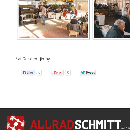
*außer dem Jimny
0
0