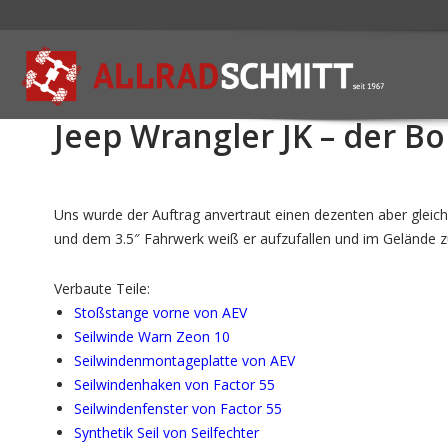
Jeep Wrangler JK – der Bol
Uns wurde der Auftrag anvertraut einen dezenten aber gleichz
und dem 3.5″ Fahrwerk weiß er aufzufallen und im Gelände z
Verbaute Teile:
Stoßstange vorne von AEV
Seilwinde Warn Zeon 10
Seilwindenmontageplatte von AEV
Seilwindenhaken von Factor 55
Seilwindenfenster von Factor 55
Synthetik Seil von Seilfechter