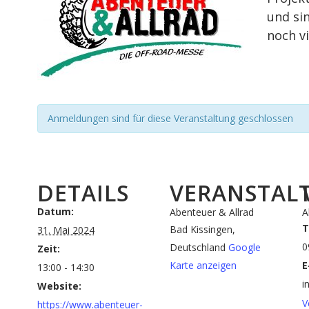
und si
noch v
Anmeldungen sind für diese Veranstaltung geschlossen
DETAILS
VERANSTAL
Datum:
Abenteuer & Allrad
A
T
Bad Kissingen
,
31. Mai 2024
0
Deutschland
Google
Zeit:
Karte anzeigen
E
13:00 - 14:30
i
Website:
V
https://www.abenteuer-