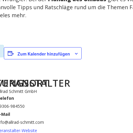
nnvolle Tipps und Ratschläge rund um die Themen F
ieles mehr.
Zum Kalender hinzufügen
TUNGSORT
VERANSTALTER
llrad Schmitt GmbH
elefon
9306-984550
-Mail
nfo@allrad-schmitt.com
eranstalter-Website