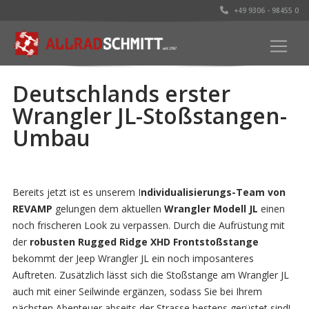
+49 9306 - 98455 0
Deutschlands erster
Wrangler JL-Stoßstangen-
Umbau
Bereits jetzt ist es unserem I
ndividualisierungs-Team von
REVAMP
gelungen dem aktuellen
Wrangler Modell JL
einen
noch frischeren Look zu verpassen. Durch die Aufrüstung mit
der
robusten Rugged Ridge XHD Frontstoßstange
bekommt der Jeep Wrangler JL ein noch imposanteres
Auftreten. Zusätzlich lässt sich die Stoßstange am Wrangler JL
auch mit einer Seilwinde ergänzen, sodass Sie bei Ihrem
nächsten Abenteuer abseits der Strasse bestens gerüstet sind!